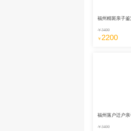
福州精斑亲子鉴
￥3400
2200
￥
福州落户迁户亲
￥3400