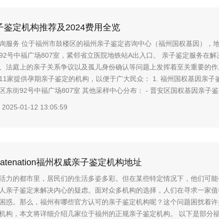
鉴定机构推荐及2024费用全览
询服务 位于福州市鼓楼区的福州亲子鉴定咨询中心（福州国权基因），
92号中福广场807室，紧邻省立医院地铁站A出入口。 亲子鉴定服务在
、法庭上的亲子关系争议以及孤儿身份确认等问题上发挥着至关重要的作
1家提供孕期亲子鉴定的机构，以便于广大民众： 1. 福州国权基因亲子鉴
东街92号中福广场807室 其他采样中心分布： - 晋安区国权基因亲子鉴定
2025-01-12 13:05:59
ncatenation福州权威亲子鉴定机构地址
活力的都市里，居民们的生活多姿多彩。但在某些特定情况下，他们可能
人亲子鉴定来解决内心的疑虑。面对众多机构的选择，人们在寻求一家值
困惑。那么，福州有哪些官方认可的亲子鉴定机构呢？这个问题困扰着许
机构，本文将详细介绍几家位于福州的正规亲子鉴定机构。 以下是部分