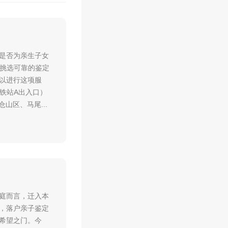
是否为亲生子女
但挑选可靠的鉴定
以进行这项服
地铁站A出入口）
山区、马尾...
庭而言，迁入本
，落户亲子鉴定
希望之门。今